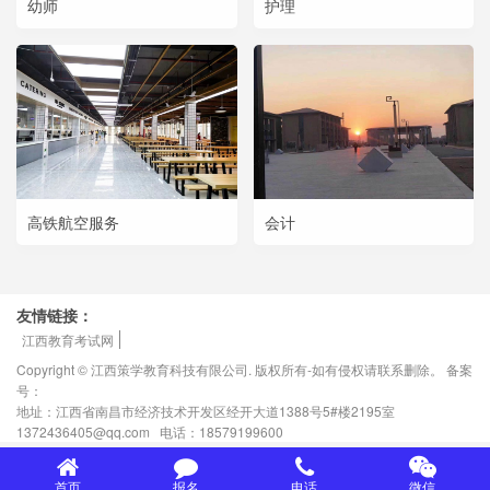
幼师
护理
高铁航空服务
会计
友情链接：
江西教育考试网
Copyright © 江西策学教育科技有限公司. 版权所有-如有侵权请联系删除。 备案
号：
赣ICP备2021001911号-2
地址：江西省南昌市经济技术开发区经开大道1388号5#楼2195室
1372436405@qq.com 电话：18579199600
首页
报名
电话
微信