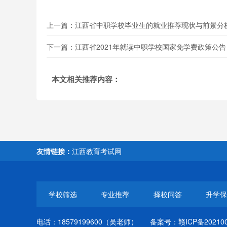
上一篇：江西省中职学校毕业生的就业推荐现状与前景分
下一篇：江西省2021年就读中职学校国家免学费政策公告
本文相关推荐内容：
友情链接：
江西教育考试网
学校筛选
专业推荐
择校问答
升学
电话：18579199600（吴老师） 备案号：
赣ICP备20210