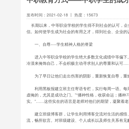
发布时间：2021-02-18 丨 热度：15673
长期以来，中等职业学校的学生得不到社会的认可，企
信。如何使学生成为社会的有用之才，得到社会、企业的
一、自尊----学生精神人格的脊梁
进入中等职业学校的学生绝大多数文化成绩中等偏下。
冷漠来掩饰自己，不会积极主动寻求别人的尊重和认可…
为了早日让他们走出伤害的阴影，重新恢复自尊，重燃
利用黑板报建立班主任寄语专栏，实行每周一语。每周
虚掩的，尤其是成功之门。”“播种性格，收获命运；播种
实。”……这些实在的语言是老师对他们的期望，凝聚着
建立班级博客群，让学生利用博客交流对生活的感悟、
流，畅所欲言。对班级建设、个人成长以及师生关系有见