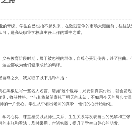
业的青睐。学生自己也抬不起头来，在激烈竞争的市场大潮面前，往往缺
认可，是高级职业学校班主任工作的重中之重。
义务教育阶段时期，属于被忽视的群体，自尊心受到伤害，甚至扭曲。
…这些都成为他们健康成长的羁绊。
自尊之火，我采取了以下几种举措：
在黑板边写一些名人名言。诸如“这个世界，只要你真实付出，就会发现
习惯，收获性格。”“与其将希望寄托于明天的未知，不如用今天的脚步丈
老师的一片爱心。学生从中看出老师的真挚，他们的心开始融化。
学习心得、课堂感受以及师生关系、生生关系等发表自己的见解和主张
解的主张和看法，及时采用，付诸实践，提升了学生自尊心的萌发。