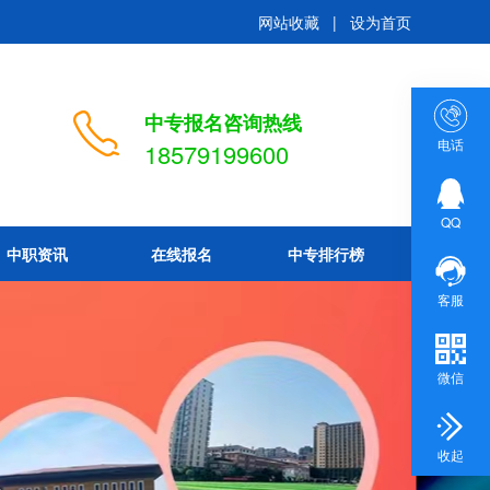
网站收藏
|
设为首页
中专报名咨询热线
电话
18579199600
QQ
中职资讯
在线报名
中专排行榜
客服
微信
收起