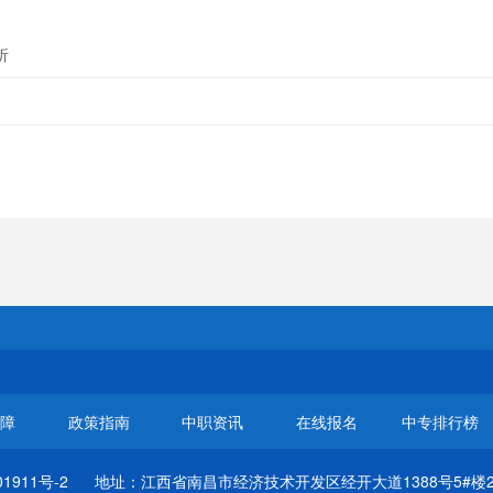
析
保障
政策指南
中职资讯
在线报名
中专排行榜
01911号-2
地址：江西省南昌市经济技术开发区经开大道1388号5#楼2