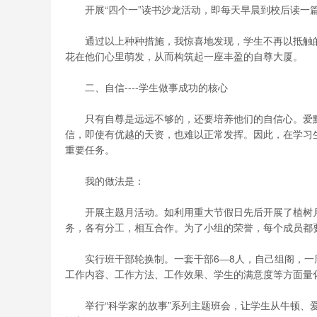
开展“四个一”读书沙龙活动，即每天早晨到校后读一篇
通过以上种种措施，我惊喜地发现，学生不再以抵触的
花在他们心里萌发，从而构筑起一座丰盈的自尊大厦。
二、自信----学生做事成功的核心
只有自尊是远远不够的，还要培养他们的自信心。爱默生
信，即使有优越的天资，也难以正常发挥。因此，在学习
重要任务。
我的做法是：
开展主题月活动。如利用重大节假日先后开展了植树月
务，各有分工，相互合作。为了小组的荣誉，每个成员都
实行班干部轮换制。一套干部6―8人，自己组阁，一
工作内容、工作方法、工作效果、学生的满意度等方面量
举行“科学家的故事”系列主题班会，让学生从牛顿、爱