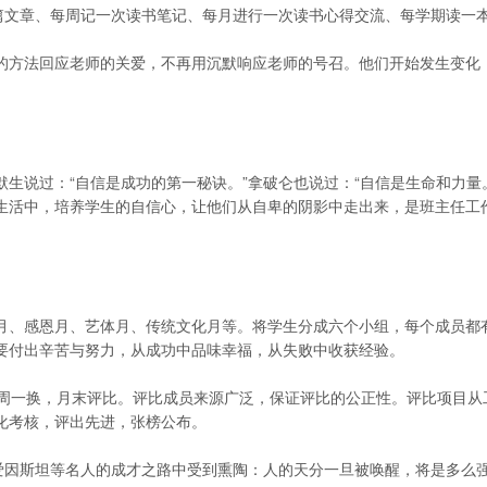
文章、每周记一次读书笔记、每月进行一次读书心得交流、每学期读一
方法回应老师的关爱，不再用沉默响应老师的号召。他们开始发生变化
说过：“自信是成功的第一秘诀。”拿破仑也说过：“自信是生命和力量
生活中，培养学生的自信心，让他们从自卑的阴影中走出来，是班主任工
、感恩月、艺体月、传统文化月等。将学生分成六个小组，每个成员都
要付出辛苦与努力，从成功中品味幸福，从失败中收获经验。
周一换，月末评比。评比成员来源广泛，保证评比的公正性。评比项目从
化考核，评出先进，张榜公布。
因斯坦等名人的成才之路中受到熏陶：人的天分一旦被唤醒，将是多么