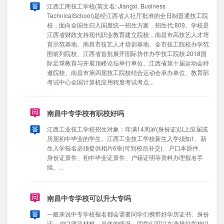
江西工商技工学校(英文名: Jiangxi. Business
TechnicalSchool)是经江西省人社厅批准的全日制普通技工院
校，面向全国生归入国度统一招生方案，招生代:809。学校是
江西省财政支持现代职业教育建立院校，南昌市高技艺人才培
育示范基地、南昌市技艺人才培训基地、全市技工院校办学范
围前列院校、江西省首批展开国际协作办学技工院校.2018国
际足球教育与开展顶峰论坛举行单位、江西省第十届运动会特
邀院校、南昌市第四届技工院校结合运动会承办单位、教育部
考试中心全国计算机应用程度考试考点...
南昌中专学校有职校好吗
江西工业技工学校招生对象：年满14周岁(身份证)以上应届或
历届初中毕业的学生。江西工业技工学校新生入学须知1、新
生入学报名必须提供相片6张(可到校后补交)、户口本原件、
身份证原件、初中毕业证原件、户籍证明等资料办理报名手
续。...
南昌中专学校可以升大专吗
一般来说中专学校报名都会需要同学们携带好学历证书、身份
证、户口簿等材料。具体的情况，同学们可以在选择好学校以