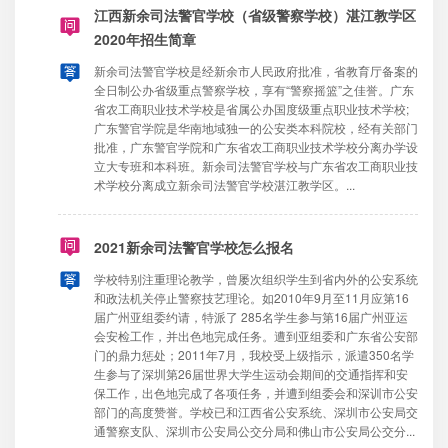
江西新余司法警官学校（省级警察学校）湛江教学区
2020年招生简章
新余司法警官学校是经新余市人民政府批准，省教育厅备案的
全日制公办省级重点警察学校，享有“警察摇篮”之佳誉。广东
省农工商职业技术学校是省属公办国度级重点职业技术学校;
广东警官学院是华南地域独一的公安类本科院校，经有关部门
批准，广东警官学院和广东省农工商职业技术学校分离办学设
立大专班和本科班。新余司法警官学校与广东省农工商职业技
术学校分离成立新余司法警官学校湛江教学区。...
2021新余司法警官学校怎么报名
学校特别注重理论教学，曾屡次组织学生到省内外的公安系统
和政法机关停止警察技艺理论。如2010年9月至11月应第16
届广州亚组委约请，特派了 285名学生参与第16届广州亚运
会安检工作，并出色地完成任务。遭到亚组委和广东省公安部
门的鼎力惩处；2011年7月，我校受上级指示，派遣350名学
生参与了深圳第26届世界大学生运动会期间的交通指挥和安
保工作，出色地完成了各项任务，并遭到组委会和深训市公安
部门的高度赞誉。学校已和江西省公安系统、深圳市公安局交
通警察支队、深圳市公安局公交分局和佛山市公安局公交分...