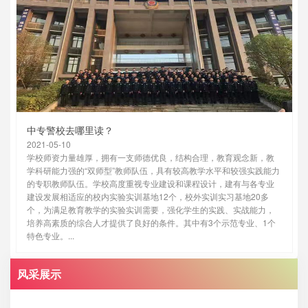
中专警校去哪里读？
2021-05-10
学校师资力量雄厚，拥有一支师德优良，结构合理，教育观念新，教
学科研能力强的“双师型”教师队伍，具有较高教学水平和较强实践能力
的专职教师队伍。学校高度重视专业建设和课程设计，建有与各专业
建设发展相适应的校内实验实训基地12个，校外实训实习基地20多
个，为满足教育教学的实验实训需要，强化学生的实践、实战能力，
培养高素质的综合人才提供了良好的条件。其中有3个示范专业、1个
特色专业。...
风采展示