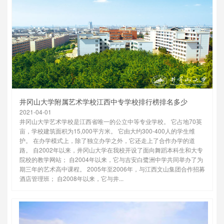
井冈山大学附属艺术学校江西中专学校排行榜排名多少
2021-04-01
井冈山大学艺术学校是江西省唯一的公立中等专业学校。 它占地70英
亩，学校建筑面积为15,000平方米。 它由大约300-400人的学生维
护。 在办学模式上，除了独立办学之外，它还走上了合作办学的道
路。 自2002年以来，井冈山大学在我校开设了面向舞蹈本科生和大专
院校的教学网站； 自2004年以来，它与吉安白鹭洲中学共同举办了为
期三年的艺术高中课程。 2005年至2006年，与江西文山集团合作招募
酒店管理班； 自2008年以来，它与井...