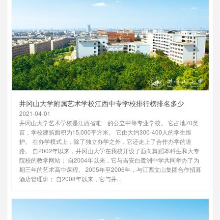
井冈山大学附属艺术学校江西中专学校排行榜排名多少
2021-04-01
井冈山大学艺术学校是江西省唯一的公立中等专业学校。 它占地70英
亩，学校建筑面积为15,000平方米。 它由大约300-400人的学生维
护。 在办学模式上，除了独立办学之外，它还走上了合作办学的道
路。 自2002年以来，井冈山大学在我校开设了面向舞蹈本科生和大专
院校的教学网站； 自2004年以来，它与吉安白鹭洲中学共同举办了为
期三年的艺术高中课程。 2005年至2006年，与江西文山集团合作招募
酒店管理班； 自2008年以来，它与井...